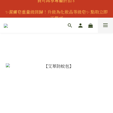
👔歡慶父親節｜全館95折｜滿888即可獲得滿額贈｜會
✨潔膚皂重量級回歸！升級為化妝品等級皂✨ 點取立即
員可再享專屬折扣👔
下單🛒
加入會員現折150元
👔歡慶父親節｜全館95折｜滿888即可獲得滿額贈｜會
員可再享專屬折扣👔