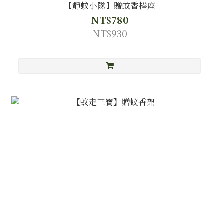
【靜蚊小隊】贈蚊香棒座
NT$780
NT$930