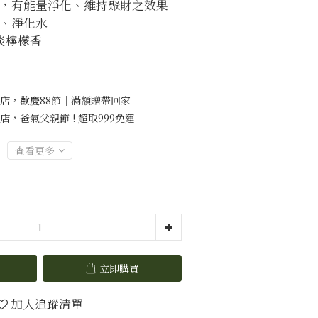
室，有能量淨化、維持聚財之效果
水、淨化水
清淡檸檬香
店，歡慶88節｜滿額贈帶回家
店，爸氣父親節 ! 超取999免運
查看更多
立即購買
加入追蹤清單