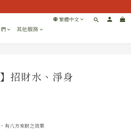
折扣👔
繁體中文
折扣👔
我們
其他服務
立即購買
】招財水、淨身
上，有八方來財之效果