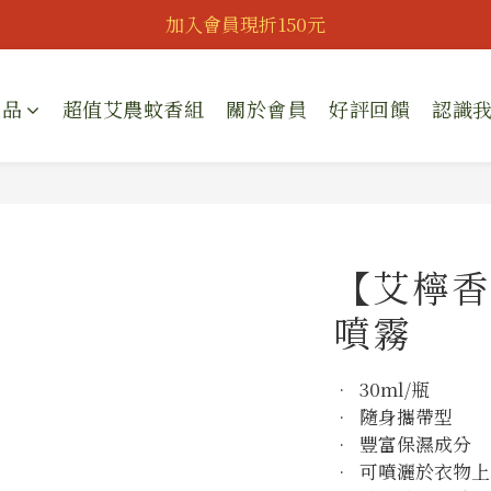
慶父親節｜全館95折｜滿888即可獲得滿額贈｜會員可再享專屬
加入會員現折150元
慶父親節｜全館95折｜滿888即可獲得滿額贈｜會員可再享專屬
商品
超值艾農蚊香組
關於會員
好評回饋
認識
【艾檸香
噴霧
•  30ml/瓶
•  隨身攜帶型
•  豐富保濕成分
•  可噴灑於衣物