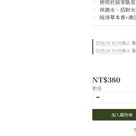
•  使用於居家臥
•  保濕水、招財
•  純淨草本香+
至
08/10 16:00
截止
全
至
08/10 16:00
截止
全
NT$380
數量
加入購物車