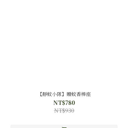
【靜蚊小隊】贈蚊香棒座
NT$780
NT$930