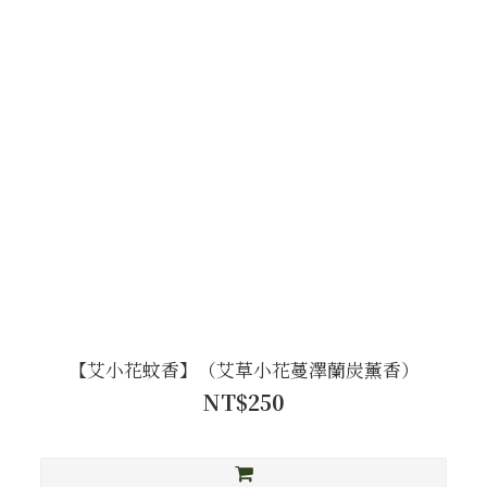
【艾小花蚊香】（艾草小花蔓澤蘭炭薰香）
NT$250