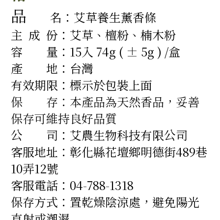
品
名：艾草養生薰香條
主 成 份：艾草、檀粉、楠木粉
容 量：
15入 74g ( ± 5g ) /盒
產 地
：
台灣
有效期限：
標示於包裝上面
保 存：本產品為天然香品，妥善
保存可維持良好品質
公 司：
艾農生物科技有限公司
客服地址：
彰化縣花壇鄉明德街489巷
10弄12號
客服電話：
04-788-1318
保存方式：
置乾燥陰涼處，避免陽光
直射或潮濕