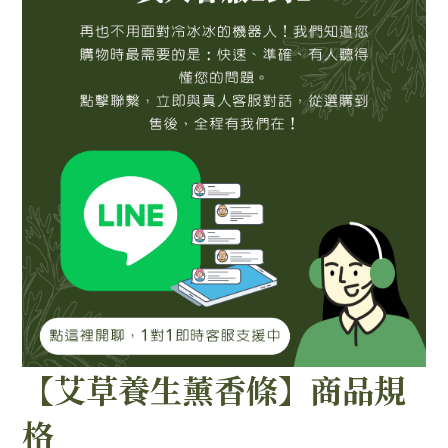
【艾草養生薰香條】商品規
格