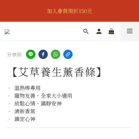
👔歡慶父親節｜全館95折｜滿888即可獲得滿額贈｜會
加入會員現折150元
員可再享專屬折扣👔
👔歡慶父親節｜全館95折｜滿888即可獲得滿額贈｜會
員可再享專屬折扣👔
分享到
【艾草養生薰香條】
•  溫熱棒專用
•  寵物友善，全家大小適用
•  放鬆心情、鎮靜安神
•  清新香氣
•  鎮定心神