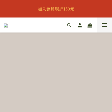
👔歡慶父親節｜全館95折｜滿888即可獲得滿額贈｜會
加入會員現折150元
員可再享專屬折扣👔
👔歡慶父親節｜全館95折｜滿888即可獲得滿額贈｜會
員可再享專屬折扣👔