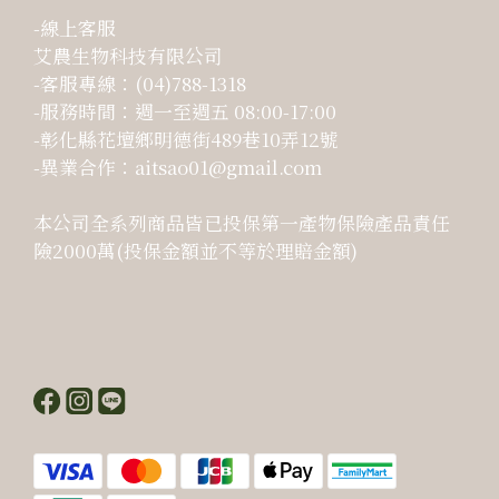
-線上客服
艾農生物科技有限公司
-客服專線：(04)788-1318
-服務時間：週一至週五 08:00-17:00
-彰化縣花壇鄉明德街489巷10弄12號
-異業合作：aitsao01@gmail.com
本公司全系列商品皆已投保第一產物保險產品責任
險2000萬(投保金額並不等於理賠金額)