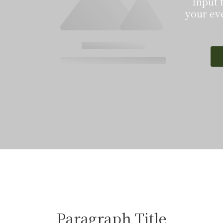
Input text
your event, o
thi
Paragraph Title