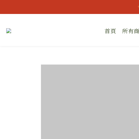
👔歡
首頁
所有
👔歡