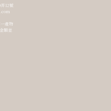
0弄12號
.com
第一產物
保金額並