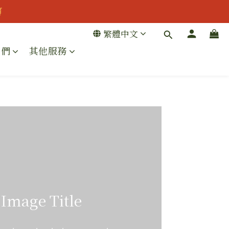
折扣👔

繁體中文
我們
其他服務
折扣👔
Video Title
age Title