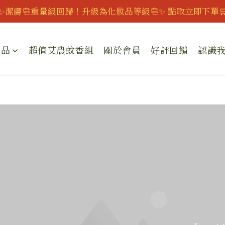
慶父親節｜全館95折｜滿888即可獲得滿額贈｜會員可再享專屬
✨潔膚皂重量級回歸！升級為化妝品等級皂✨ 點取立即下單
加入會員現折150元
商品
超值艾農蚊香組
關於會員
好評回饋
認識
慶父親節｜全館95折｜滿888即可獲得滿額贈｜會員可再享專屬
Im