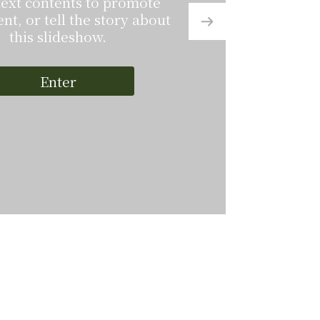
Input text contents to promot
 contents to promote
your event, or tell the story ab
r tell the story about
this slideshow.
s slideshow.
Enter
Enter