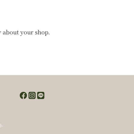
y about your shop.
-