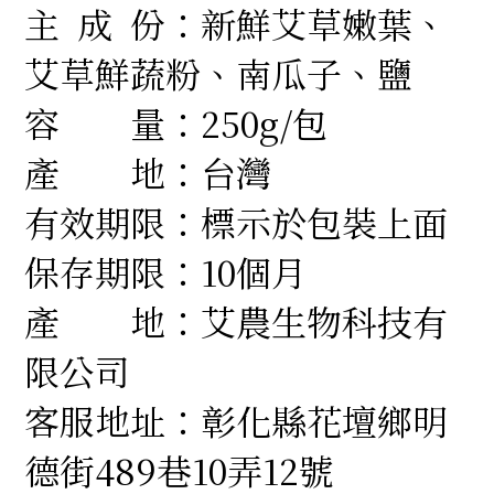
主 成 份：
新鮮艾草嫩葉、
艾草鮮蔬粉、南瓜子、鹽
容 量：
250g/包
產 地
：
台灣
有效期限
：
標示於包裝上面
保存期限
：10個月
產 地
：
艾農生物科技有
限公司
客服地址
：
彰化縣花壇鄉明
德街489巷10弄12號