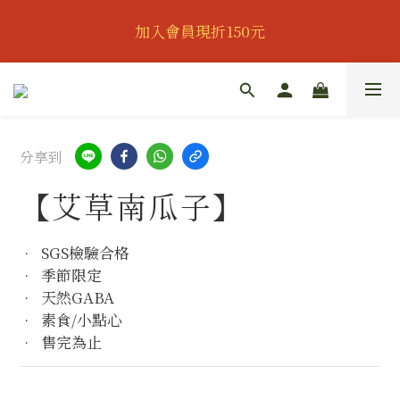
👔歡慶父親節｜全館95折｜滿888即可獲得滿額贈｜會
加入會員現折150元
員可再享專屬折扣👔
👔歡慶父親節｜全館95折｜滿888即可獲得滿額贈｜會
員可再享專屬折扣👔
分享到
【艾草南瓜子】
•  SGS檢驗合格
•  季節限定
•  天然GABA
•  素食/小點心
•  售完為止