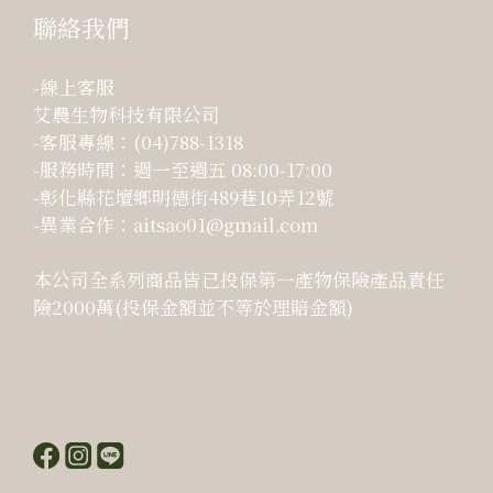
聯絡我們
-線上客服
艾農生物科技有限公司
-客服專線：(04)788-1318
-服務時間：週一至週五 08:00-17:00
-彰化縣花壇鄉明德街489巷10弄12號
-異業合作：aitsao01@gmail.com
本公司全系列商品皆已投保第一產物保險產品責任
險2000萬(投保金額並不等於理賠金額)