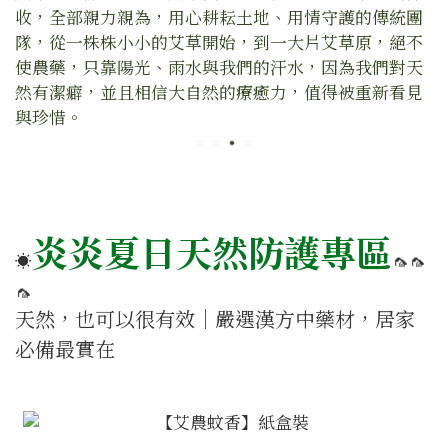
收，全部親力親為，用心耕耘土地、用情守護的傳統團
隊，從一株株小小的艾草開始，到一大片艾草原，絕不
使農藥，只靠陽光、雨水與我們的汗水，因為我們對天
然有潔癖，並且相信大自然的療癒力，值得被重新看見
與珍惜。
炎炎夏日天然防護專區
☀️
🦟🦟
🦟
天然，也可以很有效｜嚴選漢方中藥材，居家
必備最實在