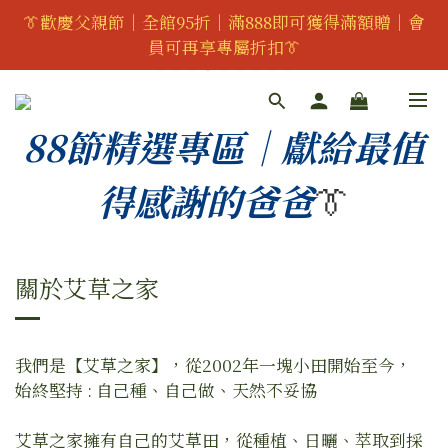
👔歡慶父親節｜全館95折｜滿888即可獲得滿額贈｜會
👔歡慶父親節｜全館95折｜滿888即可獲得滿額贈｜會
員可再享專屬折扣👔
員可再享專屬折扣👔
✨潔膚皂重量級回歸！升級為化妝品等級皂✨ 點取立即
下單🛒
88節精選專區｜獻給最值
加入會員現折150元
得感謝的爸爸
👔
👔歡慶父親節｜全館95折｜滿888即可獲得滿額贈｜會
員可再享專屬折扣👔
關於艾草之家
我們是【艾草之家】，從2002年一塊小田開始至今，
始終堅持 : 自己種、自己做、天然不妥協
艾草之家擁有自己的艾草田，從種植、日曬、萃取到採