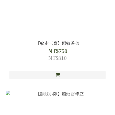
【蚊走三寶】贈蚊香架
NT$750
NT$810