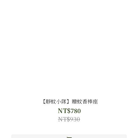
【靜蚊小隊】贈蚊香棒座
NT$780
NT$930