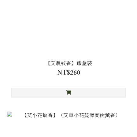
【艾農蚊香】鐵盒裝
NT$260