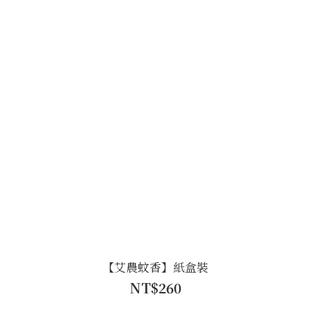
【艾農蚊香】紙盒裝
NT$260