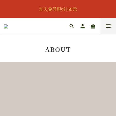
👔歡慶父親節｜全館95折｜滿888即可獲得滿額贈｜會
加入會員現折150元
員可再享專屬折扣👔
👔歡慶父親節｜全館95折｜滿888即可獲得滿額贈｜會
員可再享專屬折扣👔
ABOUT