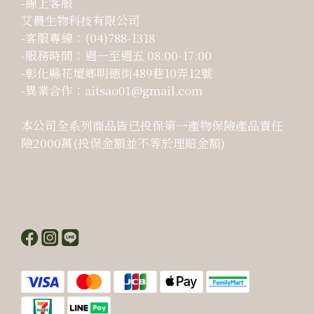
-線上客服
艾農生物科技有限公司
-客服專線：(04)788-1318
-服務時間：週一至週五 08:00-17:00
-彰化縣花壇鄉明德街489巷10弄12號
-異業合作：aitsao01@gmail.com
本公司全系列商品皆已投保第一產物保險產品責任
險2000萬(投保金額並不等於理賠金額)