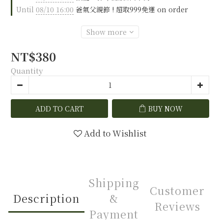
Until
08/10 16:00
爸氣父親節 ! 超取999免運 on order
Show more
NT$380
Quantity
ADD TO CART
BUY NOW
Add to Wishlist
Shipping
Customer
Description
&
Reviews
Payment