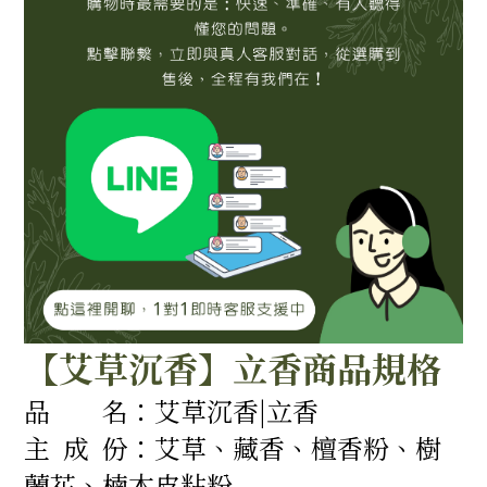
【艾草沉香】立香商品規格
品 名：艾草沉香|立香
主 成 份：艾草、藏香、檀香粉、樹
蘭花、楠木皮粘粉