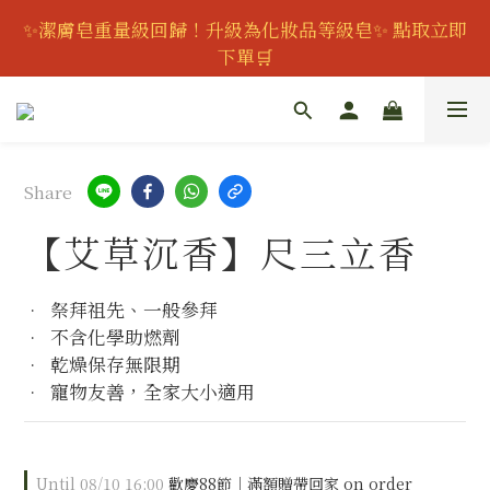
✨潔膚皂重量級回歸！升級為化妝品等級皂✨ 點取立即
👔歡慶父親節｜全館95折｜滿888即可獲得滿額贈｜會
員可再享專屬折扣👔
下單🛒
加入會員現折150元
👔歡慶父親節｜全館95折｜滿888即可獲得滿額贈｜會
Share
員可再享專屬折扣👔
【艾草沉香】尺三立香
•  祭拜祖先、一般參拜
•  不含化學助燃劑
•  乾燥保存無限期
•  寵物友善，全家大小適用
Until
08/10 16:00
歡慶88節｜滿額贈帶回家 on order