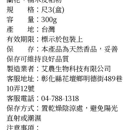
規 格：
尺3(盒)
容 量：300g
產 地
：
台灣
有效期限：
標示於包裝上
保 存：本產品為天然香品，妥善
保存可維持良好品質
製造業者
：
艾農生物科技有限公司
客服地址：
彰化縣花壇鄉明德街489巷
10弄12號
客服電話：
04-788-1318
保存方式：
置乾燥陰涼處，避免陽光
直射或潮濕
注意事項：