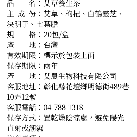
品 名：艾草養生茶
主 成 份：艾草、枸杞、白鶴靈芝、
決明子、七葉膽
規 格：
20包/盒
產 地
：
台灣
有效期限：
標示於包裝上面
保存期限：兩
年
產 地：
艾農生物科技有限公司
客服地址：
彰化縣花壇鄉明德街489巷
10弄12號
客服電話：
04-788-1318
保存方式：
置乾燥陰涼處，避免陽光
直射或潮濕