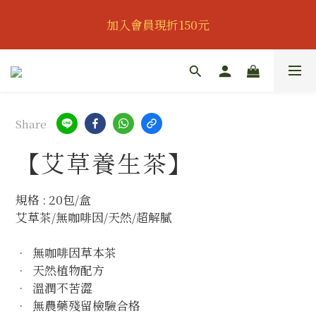
👔歡慶父親節｜全館95折｜滿888即可獲得滿額贈｜會
加入會員現折150元
員可再享專屬折扣👔
👔歡慶父親節｜全館95折｜滿888即可獲得滿額贈｜會
員可再享專屬折扣👔
Share
【艾草養生茶】
規格 : 20包/盒
艾草茶/無咖啡因/天然/超解膩
•  無咖啡因草本茶
•  天然植物配方
•  溫潤不苦澀
•  無農藥殘留檢驗合格